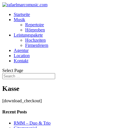
Startseite
Musik
Repertoire
Hörproben
Leistungspakete
Hochzeiten
Firmenfeiern
Agentur
Location
Kontakt
Select Page
Kasse
[download_checkout]
Recent Posts
RMM – Duo & Trio